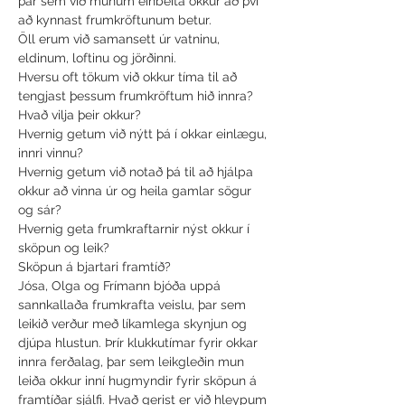
þar sem við munum einbeita okkur að því 
að kynnast frumkröftunum betur.
Öll erum við samansett úr vatninu, 
eldinum, loftinu og jörðinni.
Hversu oft tökum við okkur tíma til að 
tengjast þessum frumkröftum hið innra?

Hvað vilja þeir okkur?

Hvernig getum við nýtt þá í okkar einlægu, 
innri vinnu?

Hvernig getum við notað þá til að hjálpa 
okkur að vinna úr og heila gamlar sögur 
og sár?

Hvernig geta frumkraftarnir nýst okkur í 
sköpun og leik?
Sköpun á bjartari framtíð?
Jósa, Olga og Frímann bjóða uppá 
sannkallaða frumkrafta veislu, þar sem 
leikið verður með líkamlega skynjun og 
djúpa hlustun. Þrír klukkutímar fyrir okkar 
innra ferðalag, þar sem leikgleðin mun 
leiða okkur inní hugmyndir fyrir sköpun á 
framtíðar sjálfi. Hvað gerist er við hleypum 