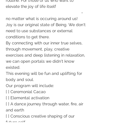
routine. For those of us who want to 
elevate the joy of life itself

                                                                 - 
no matter what is occuring around us!
Joy is our original state of Being. We don't 
need to use substances or external 
conditions to get there. 
By connecting with our inner true selves, 
through movement, play, creative 
exercises and deep listening in relaxation, 
we can open portals we didn't know 
existed.
This evening will be fun and uplifting for 
body and soul.

Our program will include:
[ ] Ceremonial Cacao

[ ] Elemental activation

[ ] A dance journey through water, fire, air 
and earth

[ ] Conscious creative shaping of our 
future self

[ ] Sound bath with a healing touch