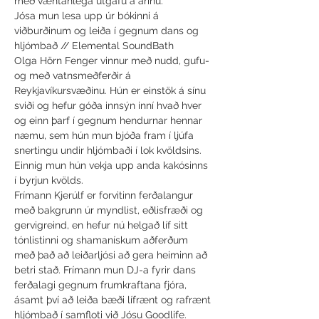
með væntanlega útgáfu á árinu.

Jósa mun lesa upp úr bókinni á 
viðburðinum og leiða í gegnum dans og 
hljómbað // Elemental SoundBath
Olga Hörn Fenger vinnur með nudd, gufu- 
og með vatnsmeðferðir á 
Reykjavíkursvæðinu. Hún er einstök á sínu 
sviði og hefur góða innsýn inní hvað hver 
og einn þarf í gegnum hendurnar hennar 
næmu, sem hún mun bjóða fram í ljúfa 
snertingu undir hljómbaði í lok kvöldsins. 
Einnig mun hún vekja upp anda kakósinns 
í byrjun kvölds.
Frímann Kjerúlf er forvitinn ferðalangur 
með bakgrunn úr myndlist, eðlisfræði og 
gervigreind, en hefur nú helgað líf sitt 
tónlistinni og shamanískum aðferðum 
með það að leiðarljósi að gera heiminn að 
betri stað. Frímann mun DJ-a fyrir dans 
ferðalagi gegnum frumkraftana fjóra, 
ásamt því að leiða bæði lífrænt og rafrænt 
hljómbað í samfloti við Jósu Goodlife.