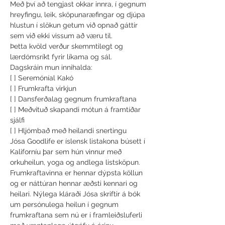
Með því að tengjast okkar innra, í gegnum 
hreyfingu, leik, sköpunaræfingar og djúpa 
hlustun í slökun getum við opnað gáttir 
sem við ekki vissum að væru til.
Þetta kvöld verður skemmtilegt og 
lærdómsríkt fyrir líkama og sál. 
Dagskráin mun innihalda:
[ ] Seremóníal Kakó

[ ] Frumkrafta virkjun

[ ] Dansferðalag gegnum frumkraftana

[ ] Meðvituð skapandi mótun á framtíðar 
sjálfi

[ ] Hljómbað með heilandi snertingu
Jósa Goodlife er íslensk listakona búsett í 
Kaliforníu þar sem hún vinnur með 
orkuheilun, yoga og andlega listsköpun.

Frumkraftavinna er hennar dýpsta köllun 
og er náttúran hennar æðsti kennari og 
heilari. Nýlega kláraði Jósa skriftir á bók 
um persónulega heilun í gegnum 
frumkraftana sem nú er í framleiðsluferli 