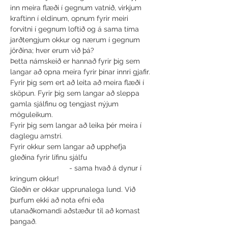
inn meira flæði í gegnum vatnið, virkjum 
kraftinn í eldinum, opnum fyrir meiri 
forvitni í gegnum loftið og á sama tíma 
jarðtengjum okkur og nærum í gegnum 
jörðina; hver erum við þá?
Þetta námskeið er hannað fyrir þig sem 
langar að opna meira fyrir þínar innri gjafir. 
Fyrir þig sem ert að leita að meira flæði í 
sköpun. Fyrir þig sem langar að sleppa 
gamla sjálfinu og tengjast nýjum 
möguleikum. 
Fyrir þig sem langar að leika þér meira í 
daglegu amstri. 
Fyrir okkur sem langar að upphefja 
gleðina fyrir lífinu sjálfu

                             - sama hvað á dynur í 
kringum okkur!
Gleðin er okkar upprunalega lund. Við 
þurfum ekki að nota efni eða 
utanaðkomandi aðstæður til að komast 
þangað. 