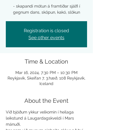
- skapandi mótun á framtíðar sjálfi í
Registration is closed
See other events
Time & Location
Mar 16, 2024, 7:30 PM – 10:30 PM
Reykjavík, Skeifan 7, 3.hæð, 108 Reykjavík,
Iceland
About the Event
Við bjóðum ykkur velkomin í heilaga 
leikstund á Laugardagskveldi í Mars 
mánuði, 